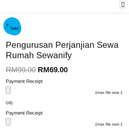
Skip
to
Original
Current
Pengurusan
Original
Original
Current
Current
content
Sale!
Sale!
Sale!
price
price
Perjanjian
price
price
price
price
Pengurusan Perjanjian Sewa
was:
is:
Sewa
was:
was:
is:
is:
Rumah Sewanify
RM99.00.
RM69.00.
Rumah
RM600.00.
RM897.00.
RM129.00.
RM197.00.
Sewanify
RM
99.00
RM
69.00
quantity
Payment Receipt
(max file size 1
GB)
Payment Receipt
(max file size 1